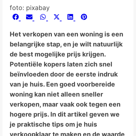
foto: pixabay
Share
Share
Share
Share
Share
Share
Facebook
Email
WhatsApp
X
LinkedIn
Pinterest
on
on
on
on
on
on
(Twitter)
Het verkopen van een woning is een
belangrijke stap, en je wilt natuurlijk
de best mogelijke prijs krijgen.
Potentiële kopers laten zich snel
beïnvloeden door de eerste indruk
van je huis. Een goed voorbereide
woning kan niet alleen sneller
verkopen, maar vaak ook tegen een
hogere prijs. In dit artikel geven we
je praktische tips om je huis
verkoopklaar te maken en de waarde