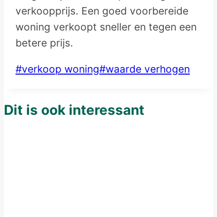
verkoopprijs. Een goed voorbereide
woning verkoopt sneller en tegen een
betere prijs.
Post
#
verkoop woning
#
waarde verhogen
Tags:
Dit is ook interessant