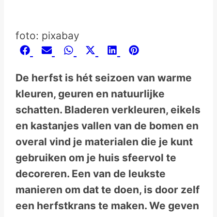
foto: pixabay
Share
Share
Share
Share
Share
Share
Facebook
Email
WhatsApp
X
LinkedIn
Pinterest
on
on
on
on
on
on
(Twitter)
De herfst is hét seizoen van warme
kleuren, geuren en natuurlijke
schatten. Bladeren verkleuren, eikels
en kastanjes vallen van de bomen en
overal vind je materialen die je kunt
gebruiken om je huis sfeervol te
decoreren. Een van de leukste
manieren om dat te doen, is door zelf
een herfstkrans te maken. We geven