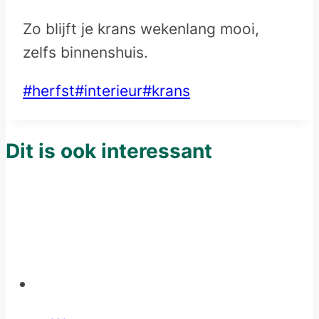
Zo blijft je krans wekenlang mooi,
zelfs binnenshuis.
Post
#
herfst
#
interieur
#
krans
Tags:
Dit is ook interessant