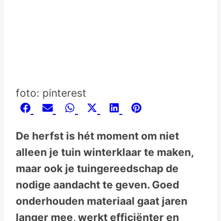
foto: pinterest
Share
Share
Share
Share
Share
Share
Facebook
Email
WhatsApp
X
LinkedIn
Pinterest
on
on
on
on
on
on
(Twitter)
De herfst is hét moment om niet
alleen je tuin winterklaar te maken,
maar ook je tuingereedschap de
nodige aandacht te geven. Goed
onderhouden materiaal gaat jaren
langer mee, werkt efficiënter en