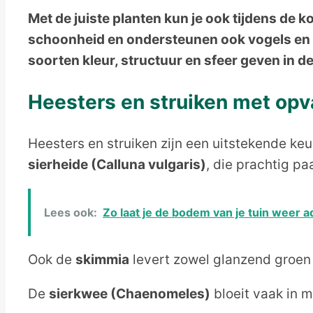
on
on
on
o
Met de juiste planten kun je ook tijdens de 
schoonheid en ondersteunen ook vogels en in
soorten kleur, structuur en sfeer geven in d
Heesters en struiken met opv
Heesters en struiken zijn een uitstekende keu
sierheide (Calluna vulgaris)
, die prachtig pa
Lees ook:
Zo laat je de bodem van je tuin weer 
Ook de
skimmia
levert zowel glanzend groen b
De
sierkwee (Chaenomeles)
bloeit vaak in 