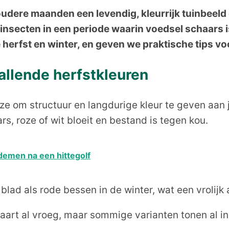
n
on
on
koudere maanden een levendig, kleurrijk tuinbeel
secten in een periode waarin voedsel schaars is.
e herfst en winter, en geven we praktische tips 
allende herfstkleuren
ze om structuur en langdurige kleur te geven aan 
ars, roze of wit bloeit en bestand is tegen kou.
ademen na een hittegolf
lad als rode bessen in de winter, wat een vrolijk a
maart al vroeg, maar sommige varianten tonen al i