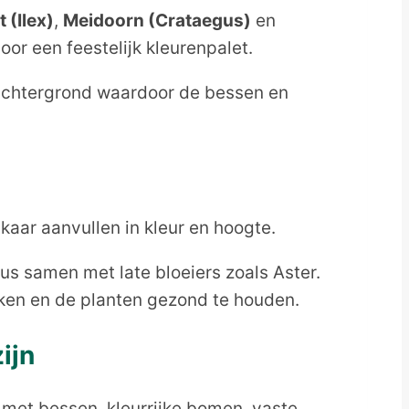
t (Ilex)
,
Meidoorn (Crataegus)
en
or een feestelijk kleurenpalet.
achtergrond waardoor de bessen en
kaar aanvullen in kleur en hoogte.
us samen met late bloeiers zoals Aster.
ken en de planten gezond te houden.
ijn
s met bessen, kleurrijke bomen, vaste