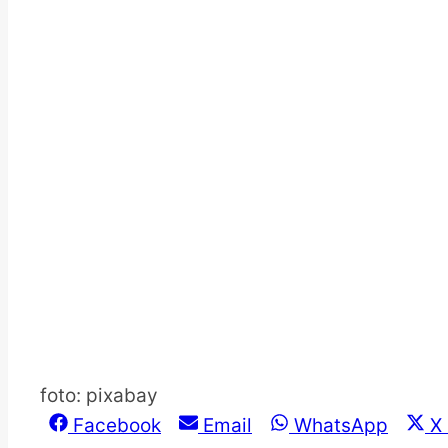
foto: pixabay
Share
Share
Share
S
Facebook
Email
WhatsApp
X 