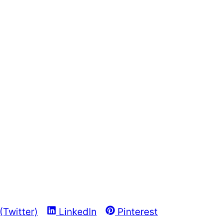
hare
Share
Share
(Twitter)
LinkedIn
Pinterest