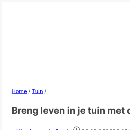
Skip
to
content
Home
/
Tuin
/
Breng leven in je tuin met